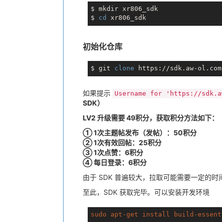
$ mkdir xr806_sdk

$ 
cd
初始化仓库
$ git 
clone
如果提示
Username for 'https://sdk.a
SDK）
LV2 升级需要 49积分，获取积分方法如下：
① 1次主题帖发布（发帖）：50积分
② 1次有效回帖：25积分
③ 1次点赞：6积分
④ 每日登录：6积分
由于 SDK 普遍较大，拉取可能需要一定的时
至此，SDK 获取完毕。可以安装开发环境
sudo
apt-get
install
build-essent