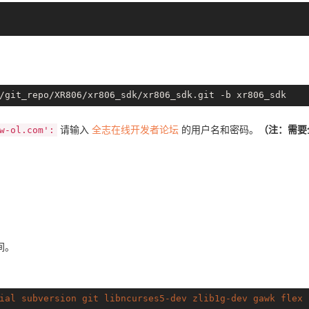
请输入
全志在线开发者论坛
的用户名和密码。
（注：需要
w-ol.com':
间。
ial
subversion
git
libncurses5-dev
zlib1g-dev
gawk
flex