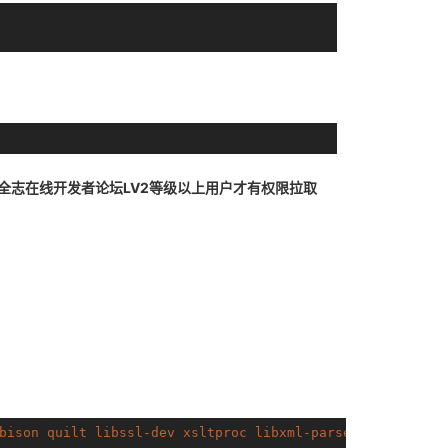
全志在线开发者论坛LV2等级以上用户才有权限拉取
bison
quilt
libssl-dev
xsltproc
libxml-parser-perl
mercu