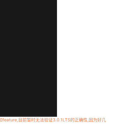
统的名字和feature,目前暂时无法验证3.0.1LTS的正确性,因为好几