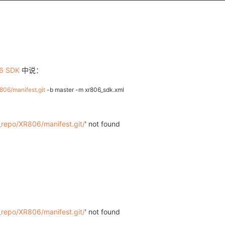
6 SDK
中说：
806/manifest.git
-b master -m xr806_sdk.xml
_repo/XR806/manifest.git/
' not found
_repo/XR806/manifest.git/
' not found