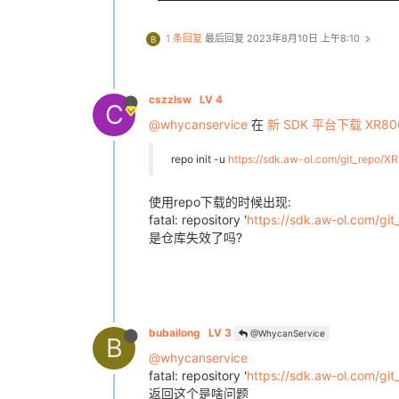
1 条回复
最后回复
2023年8月10日 上午8:10
B
cszzlsw
LV 4
C
@whycanservice
在
新 SDK 平台下载 XR80
repo init -u
https://sdk.aw-ol.com/git_repo/XR
使用repo下载的时候出现:
fatal: repository '
https://sdk.aw-ol.com/git
是仓库失效了吗?
bubailong
LV 3
@WhycanService
B
@whycanservice
fatal: repository '
https://sdk.aw-ol.com/git
返回这个是啥问题