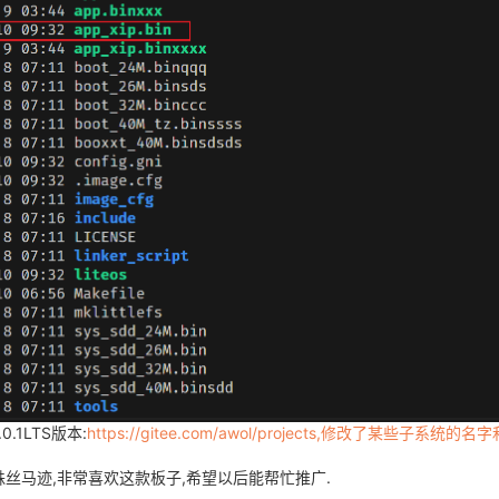
1LTS版本:
https://gitee.com/awol/projects,修改了某些子系
找到蛛丝马迹,非常喜欢这款板子,希望以后能帮忙推广.