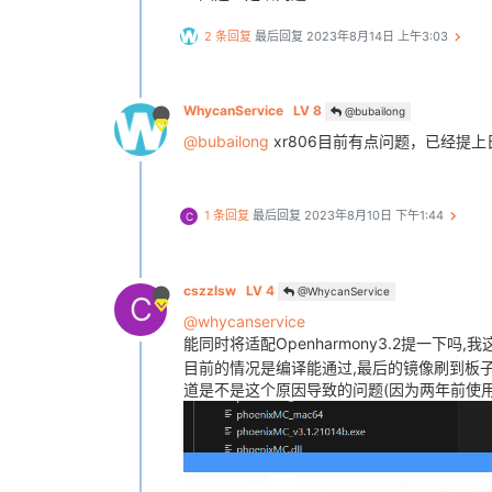
2 条回复
最后回复
2023年8月14日 上午3:03
WhycanService
LV 8
@bubailong
@bubailong
xr806目前有点问题，已经提上
1 条回复
最后回复
2023年8月10日 下午1:44
C
cszzlsw
LV 4
@WhycanService
C
@whycanservice
能同时将适配Openharmony3.2提一下吗
目前的情况是编译能通过,最后的镜像刷到板子
道是不是这个原因导致的问题(因为两年前使用过1