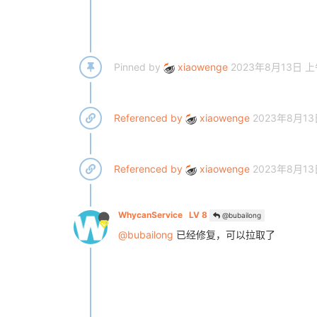
Pinned by
xiaowenge
2023年8月13日 上
Referenced by
xiaowenge
2023年8月13
Referenced by
xiaowenge
2023年8月13
WhycanService
LV 8
@bubailong
@bubailong
已经修复，可以拉取了