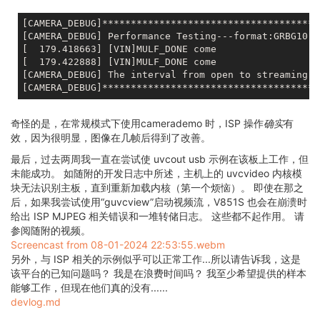
[CAMERA_DEBUG] The interval from open to streaming i
[CAMERA_DEBUG]**************************************
[CAMERA_DEBUG] Performance Testing---format:GRBG10 s
[  179.418663] [VIN]MULF_DONE come

[  179.422888] [VIN]MULF_DONE come

[CAMERA_DEBUG] The interval from open to streaming i
奇怪的是，在常规模式下使用camerademo 时，ISP 操作
确实
有
效，因为很明显，图像在几帧后得到了改善。
最后，过去两周我一直在尝试使 uvcout usb 示例在该板上工作，但
未能成功。 如随附的开发日志中所述，主机上的 uvcvideo 内核模
块无法识别主板，直到重新加载内核（第一个烦恼）。 即使在那之
后，如果我尝试使用“guvcview”启动视频流，V851S 也会在崩溃时
给出 ISP MJPEG 相关错误和一堆转储日志。 这些都不起作用。 请
参阅随附的视频。
Screencast from 08-01-2024 22:53:55.webm
另外，与 ISP 相关的示例似乎可以正常工作...所以请告诉我，这是
该平台的已知问题吗？ 我是在浪费时间吗？ 我至少希望提供的样本
能够工作，但现在他们真的没有......
devlog.md