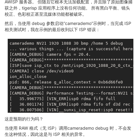
AWISP 服务器。 但随后它根本无法加载配置，并且除了原始图像捕
获之外，tigerisp 应用程序上没有任何功能。 所有黑白平衡、镜头
校正、色彩校正甚至流媒体功能都被破坏。
然后，当使用 debug 参数启动“camerademo”示例时，当完成 ISP
相关测试时，我在示例的最后收到以下 ISP 错误：
camerademo NV21 1920 1088 30 bmp /home 5 debug

... various things ... (capture is successful here)

[CAMERA_DEBUG] camera fps = 20.4.

[CAMERA_DEBUG]**************************************
[ISP]save isp_ctx to /mnt/isp0_1920_1088_20_0_ctx_sa
[CAMERA] close /dev/video0

ion_alloc_close

pid: 866, release g_alloc_context = 0xb6d66fe0

[CAMERA_DEBUG]**************************************
[CAMERA_DEBUG] Performance Testing---format:NV21 siz
[   35.996775] [VIN_ERR]isp0 rdma fifo full

[   36.001174] [VIN_ERR]isp0 rdma fifo of d3d rec fi
[   36.007506] [VIN]__sunxi_isp_reset:isp0 reset!!!,
[   36.047255] [VIN_ERR]isp0 rdma fifo full

这是预期的行为吗？
[   36.051643] [VIN_ERR]isp0 rdma fifo of d3d rec fi
[   36.057977] [VIN]__sunxi_isp_reset:isp0 reset!!!,
当使用 RAW 格式（无 ISP）调用camerademo debug 时，不会发
[   36.145517] [VIN]MULF_DONE come

生这种情况，因此这是与 ISP 相关的异常。
[   36.196006] [VIN]MULF_DONE come
