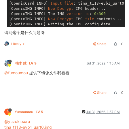
[OpenixCard INFO] 
Input
file
: tina_t113-evb1_uart0.i
[OpenixIMG INFO] 
Now
Decrypt
 IMG header...

[OpenixIMG INFO] The IMG 
version
is
: 
0x300
[OpenixIMG INFO] 
Now
Decrypt
 IMG 
file
 contents...

[OpenixIMG INFO] Writing the IMG config data...

[OpenixCard INFO] 
Convert
 Done! Prasing the 
partitio
请问这个是什么问题呀
terminate called 
after
 throwing an 
instance
of
'inic
  what():  Ambiguous 
element
with
name
: 
name
1 Reply
Share
0
柚木 鉉
LV 9
Jul 31, 2022, 1:15 AM
@fumoumou
提供下镜像文件我看看
Share
0
F
fumoumou
LV 5
Jul 31, 2022, 1:57 PM
@yuzukitsuru
tina_t113-evb1_uart0.img