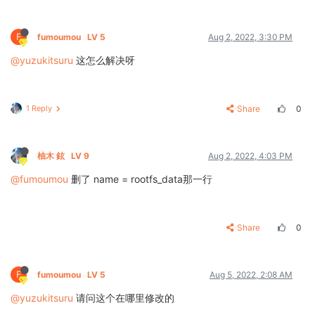
F
fumoumou
LV 5
Aug 2, 2022, 3:30 PM
@yuzukitsuru
这怎么解决呀
1 Reply
Share
0
柚木 鉉
LV 9
Aug 2, 2022, 4:03 PM
@fumoumou
删了 name = rootfs_data那一行
Share
0
F
fumoumou
LV 5
Aug 5, 2022, 2:08 AM
@yuzukitsuru
请问这个在哪里修改的