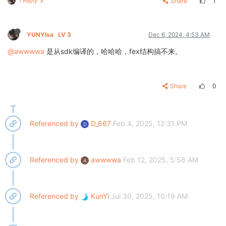
1 Reply
Share
1
YUNYIsa
LV 3
Dec 6, 2024, 4:53 AM
@awwwwa
是从sdk编译的，哈哈哈，fex结构搞不来。
Share
0
Referenced by
D_667
Feb 4, 2025, 12:31 PM
D
Referenced by
awwwwa
Feb 12, 2025, 5:58 AM
A
Referenced by
KunYi
Jul 30, 2025, 10:19 AM