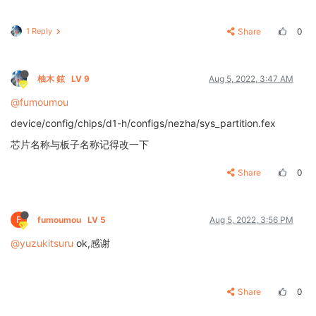
1 Reply
Share
0
柚木 鉉
LV 9
Aug 5, 2022, 3:47 AM
@fumoumou
device/config/chips/d1-h/configs/nezha/sys_partition.fex
芯片名称与板子名称记得改一下
Share
0
F
fumoumou
LV 5
Aug 5, 2022, 3:56 PM
@yuzukitsuru
ok,感谢
Share
0