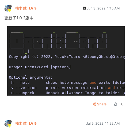
柚木 鉉
LV 9
Jun 3, 2022, 1:15 AM
更新了1.0.2版本
 ____
_
_
     ____
_
_
|     |
__
_
 __
_
 __
_
|_|
_
_
|     |
__
_
 __
_
_
| |
|  |
| . |
 -
_
|   |
|_'_|
   --
| .'|
_
| . |
|_____|
_
|___|
_
|_|
_
|_,_|
____
_
|__,|
_
| |
__
_
|

      |
_
| 

Copyright (c) 2022, YuzukiTsuru <GloomyGhost@GloomyG
Usage: OpenixCard [options] 

Optional arguments:

-h --help       shows help message 
and
 exits [defaul
-v --version    prints version information 
and
 exits
-u --unpack     Unpack Allwinner Image to folder [de
-d --dump       Convert Allwinner image to regular i
-c --cfg        Get Allwinner image partition table 
Share
0
-p --pack       Pack dumped Allwinner image to regul
-i --input      Input Allwinner image file 
or
 dumped
柚木 鉉
LV 9
Jul 5, 2022, 11:22 AM
eg.
