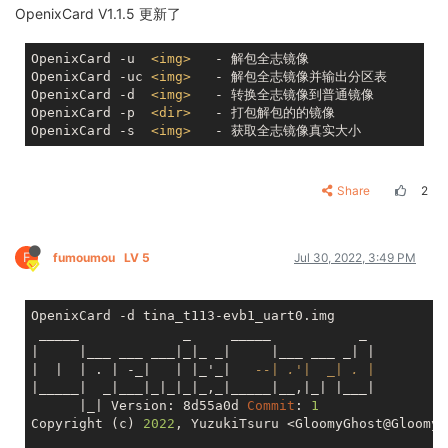
OpenixCard V1.1.5 更新了
OpenixCard                  - TUI Interface -> NOT A
OpenixCard -u -i <img>      - Unpack Allwinner image
OpenixCard -u -c -i <img>   - Unpack Allwinner image
OpenixCard -u  
<
img
>
   - 解包全志镜像

OpenixCard -d -i <img>      - Convert Allwinner imag
OpenixCard -uc 
<
img
>
   - 解包全志镜像并输出分区表

OpenixCard -d  
<
img
>
   - 转换全志镜像到普通镜像

OpenixCard -p  
<
dir
>
   - 打包解包的的镜像

OpenixCard -s  
<
img
>
Share
2
F
fumoumou
LV 5
Jul 30, 2022, 3:49 PM
OpenixCard -d tina_t113-evb1_uart0.img

 _____             _     _____           _ 

|     |___ ___ ___|_|_ _|     |___ ___ _| |

|  |  | . | -_|   | |_'_|   
--| .'|  _| . |
|_____|  _|___|_|_|_|_,_|_____|__,|_| |___|

      |_| Version: 8d55a0d 
Commit
: 
1
Copyright (c) 
2022
, YuzukiTsuru <GloomyGhost@GloomyG