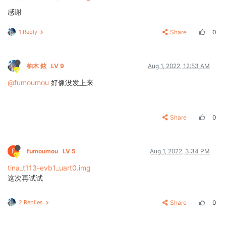
感谢
1 Reply
Share
0
柚木 鉉
LV 9
Aug 1, 2022, 12:53 AM
@fumoumou
好像没发上来
Share
0
F
fumoumou
LV 5
Aug 1, 2022, 3:34 PM
tina_t113-evb1_uart0.img
这次再试试
2 Replies
Share
0